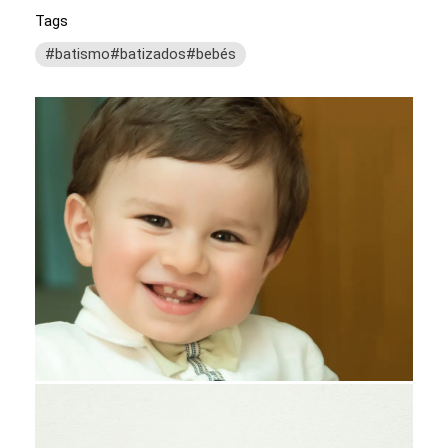
Tags
#batismo#batizados#bebés