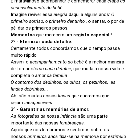
É maravilhoso acompanhar e comemorar cada
etapa do
desenvolvimento do bebé.
Imagine reviver essa
alegria
daqui a alguns anos:
O
primeiro sorriso
,
o primeiro dentinho ,
o sentar, o por de
pé, dar os primeiros passos.
Momentos q
ue merecem um
registo especial!!
2º -
Eternizar cada detalhe.
Certamente todos concordamos que o tempo passa
muito rápido...
Assim, o
acompanhamento do bebé
é a melhor maneira
de tornar
eterno cada detalhe
, que muda a nossa vida e
completa
o amor da família.
O contorno dos dedinhos, os olhos, os pezinhos, as
lindas dobrinhas..
.
Ah! são muitas coisas
lindas
que queremos que
sejam
inesquecíveis.
3º -
Garantir as memórias de amor.
As fotografias da nossa infância
são uma parte
importante das nossas
lembranças.
Aquilo que nos lembramos e sentimos sobre os
nossos
primeiros anos
fixa-se na
memória
por
estimulo