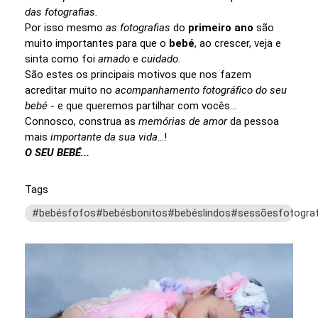
das fotografias.
Por isso mesmo
as fotografias
do
primeiro ano
são
muito importantes para que o
bebé
, ao crescer, veja e
sinta como foi
amado
e
cuidado.
São estes os principais motivos que nos fazem
acreditar muito no
acompanhamento fotográfico do seu
bebé
- e que queremos partilhar com vocês...
Connosco, construa as
memórias de amor
da pessoa
mais
importante da sua vida
...!
O SEU BEBÉ...
Tags
#bebésfofos#bebésbonitos#bebéslindos#sessõesfotograf