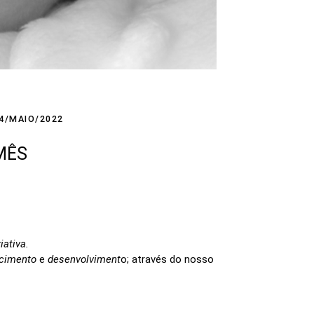
4/MAIO/2022
MÊS
iativa.
cimento
e
desenvolviment
o; através do nosso