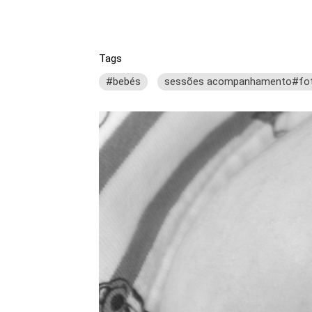
Tags
#bebés
sessões acompanhamento#fot