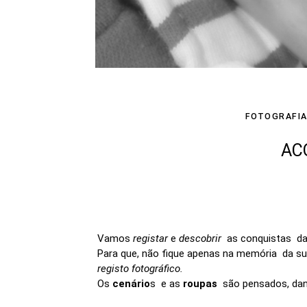
FOTOGRAFI
AC
Vamos
registar
e
descobrir
as conquistas da
Para que, não fique apenas na memória da s
registo fotográfico.
Os
cenário
s e as
roupas
são pensados, dand