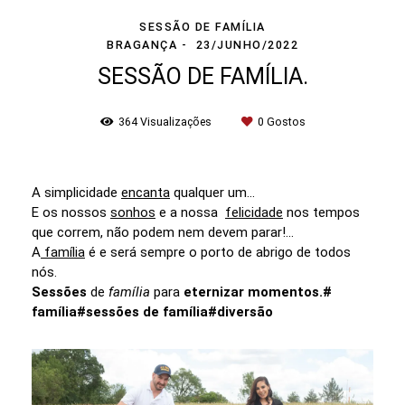
SESSÃO DE FAMÍLIA
BRAGANÇA
23/JUNHO/2022
SESSÃO DE FAMÍLIA.
364
Visualizações
0
Gostos
A simplicidade
encanta
qualquer um...
E os nossos
sonhos
e a nossa
felicidade
nos tempos
que correm, não podem nem devem parar!...
A
família
é e será sempre o porto de abrigo de todos
nós.
Sessões
de
família
para
eternizar momentos.#
família#sessões de família#diversão