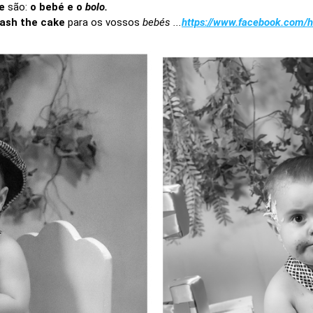
e
são:
o bebé e o
bolo.
ash the cake
para os vossos
bebés ...
https://www.facebook.com/h