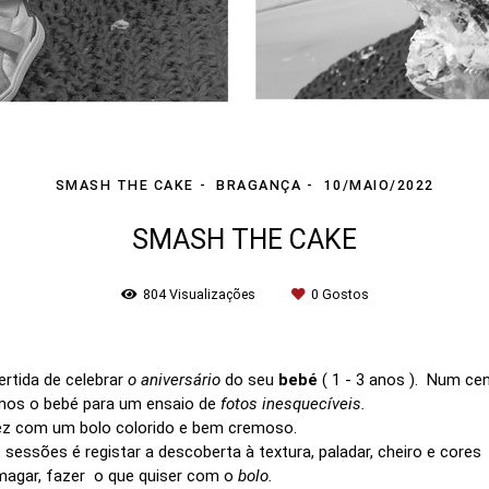
SMASH THE CAKE
BRAGANÇA
10/MAIO/2022
SMASH THE CAKE
804
Visualizações
0
Gostos
ertida de celebrar
o aniversário
do seu
bebé
( 1 - 3 anos ). Num ce
emos o bebé para um ensaio de
fotos inesquecíveis.
 vez com um bolo colorido e bem cremoso.
 sessões é registar a descoberta à textura, paladar, cheiro e cores
magar, fazer o que quiser com o
bolo.