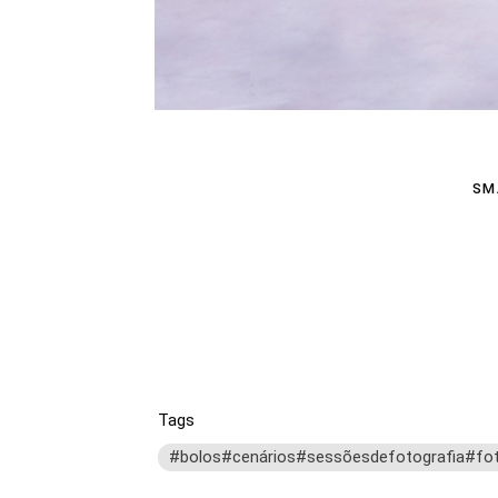
SM
Tags
#bolos#cenários#sessõesdefotografia#fo