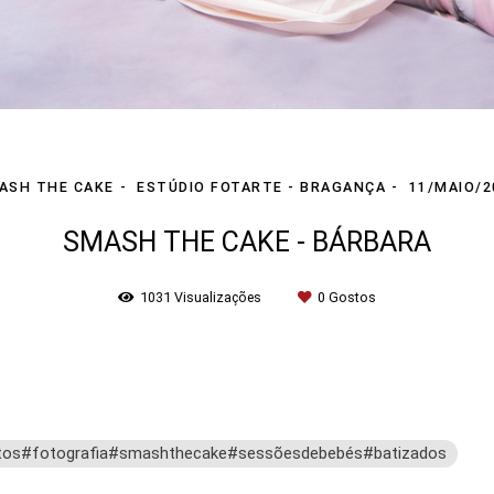
ASH THE CAKE
ESTÚDIO FOTARTE - BRAGANÇA
11/MAIO/2
SMASH THE CAKE - BÁRBARA
1031
Visualizações
0
Gostos
tos#fotografia#smashthecake#sessõesdebebés#batizados